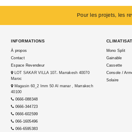
Pour les projets, les r
INFORMATIONS
CLIMATISA
À propos
Mono Split
Contact
Gainable
Espace Revendeur
Cassette
LOT SAKAR VILLA 107، Marrakesh 40070
Console / Arm
Maroc
Solaire
Magasin 60_2 Imm 50 Al manar , Marrakech
40100
0666-088348
0666-344723
0666-602599
066-1605496
066-6595383