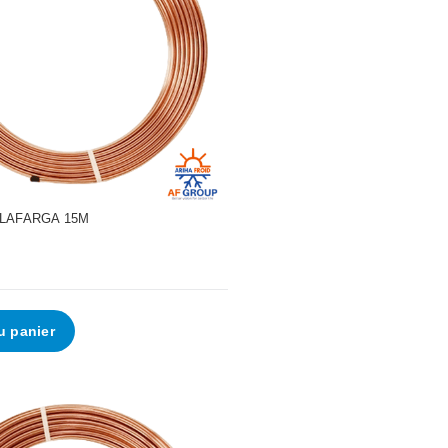
•
•
- LAFARGA 15M
u panier