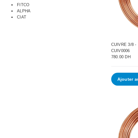
FITCO
ALPHA
CIAT
CUIVRE 3/8 
•
•
CUIV0006
780.00 DH
•
•
Ajouter a
•
•