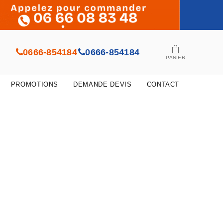
0666-854184
0666-854184
PANIER
PROMOTIONS
DEMANDE DEVIS
CONTACT
•
•
•