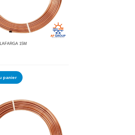
•
- LAFARGA 15M
u panier
•
•