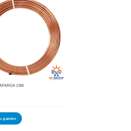
LAFARGA 15M
u panier