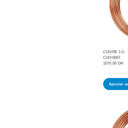
•
•
•
•
•
CUIVRE 1/2 -
CUIV0007
1070.00 DH
Ajouter a
•
•