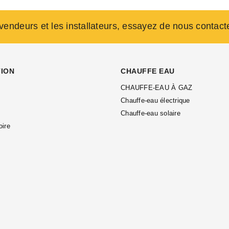
evendeurs et les installateurs, essayez de nous contact
TION
CHAUFFE EAU
CHAUFFE-EAU À GAZ
Chauffe-eau électrique
Chauffe-eau solaire
oire