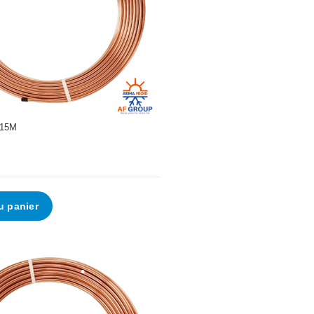
•
•
•
 15M
u panier
•