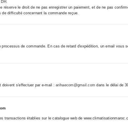
n DH.
e réserve le droit de ne pas enregistrer un paiement, et de ne pas confir
s de difficulté concernant la commande reçue.
s du processus de commande. En cas de retard d'expédition, un email vous 
oivent s'effectuer par e-mail :
arihaecom@gmail.com
dans le délai de 30
.com
des transactions établies sur le catalogue web de www.climatisationmaro