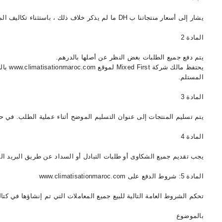
يشار إلى أسعار منتجاتنا ب DH ما لم يذكر خلاف ذلك ، باستثناء تكاليف المعالجة والشحن.
المادة 2
يتم دفع جميع الطلبات بغض النظر عن أصلها بالدرهم.
بالحق
المستلم.
المادة 3
يتم تسليم المنتجات إلى عنوان التسليم الموضح أثناء عملية الطلب. في حا.
المادة 4
يجب تقديم جميع الشكاوى أو طلبات التبادل أو السداد عن طريق الب: arihaecom@gmail.com في غضون 30 يومًا من التسليم.
المادة 5: شروط الدفع على www.climatisationmaroc.com
تحكم الشروط العامة التالية للبيع جميع المعاملات التي ت www.climatisationmaroc.com. أي طلب يتم تقديمه على هذا الموقع يفترض قبول العميل غير المشروط وغير القابل للإلغاء لهذه الشروط.
بالموضوع