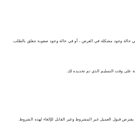
يحتفظ مالك شركة Mixed First لموقع www.climatisationmaroc.com ي حالة وجود صعوبة تتعلق بالطلب
ملة على وقت التسليم الذي تم تحديده لك