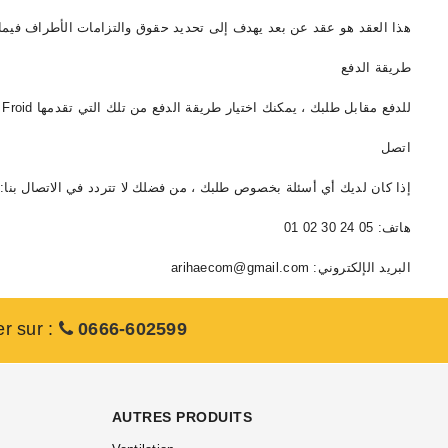
هذا العقد هو عقد عن بعد يهدف إلى تحديد حقوق و Ariha Froid ، على الإنترنت ، عبر المنصة الإلكترونية www. تكييف الهواء maroc.com.
طريقة الدفع
للدفع مقابل طلبك ، يمكنك اختيار طريقة الدفع من تلك التي تقدمها Ariha Froid في صفحة الدفع.
اتصل
إذا كان لديك أي أسئلة بخصوص طلبك ، من فضلك لا تتردد في الاتصال بنا:
هاتف: 05 24 30 02 01
البريد الإلكتروني: arihaecom@gmail.com
er sur :
0666-602599
AUTRES PRODUITS