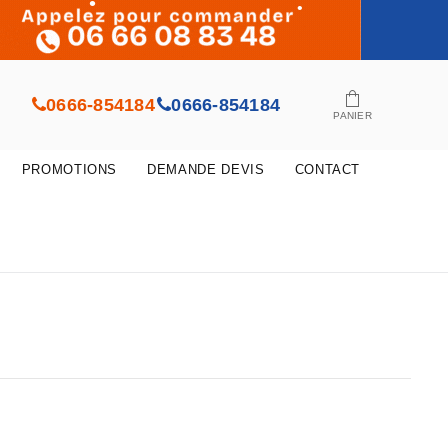
•
•
•
0666-854184
0666-854184
PANIER
•
PROMOTIONS
DEMANDE DEVIS
CONTACT
•
•