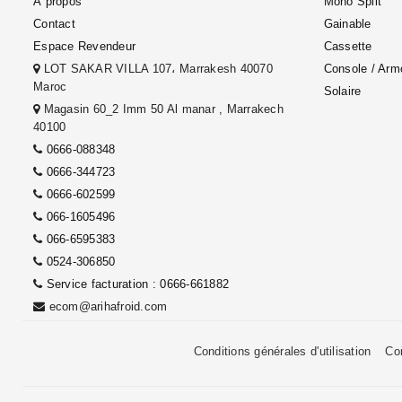
À propos
Mono Split
Contact
Gainable
Espace Revendeur
Cassette
LOT SAKAR VILLA 107، Marrakesh 40070
Console / Arm
Maroc
Solaire
Magasin 60_2 Imm 50 Al manar , Marrakech
40100
0666-088348
0666-344723
0666-602599
066-1605496
066-6595383
0524-306850
Service facturation : 0666-661882
ecom@arihafroid.com
Conditions générales d'utilisation
Co