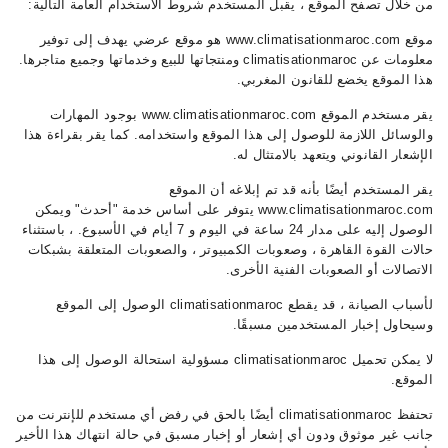
من خلال تصفح الموقع ، يقبل المستخدم شروط الاستخدام العامة التالية:
موقع www.climatisationmaroc.com هو موقع عرضي يهدف إلى توفير
معلومات عن climatisationmaroc ومنتجاتها للبيع وخدماتها وجميع متاجرها.
هذا الموقع يخضع للقانون المغربي.
يقر مستخدم الموقع www.climatisationmaroc.com بوجود المهارات
والوسائل اللازمة للوصول إلى هذا الموقع واستخدامه. كما يقر بقراءة هذا
الإشعار القانوني ويتعهد بالامتثال له.
يقر المستخدم أيضًا بأنه قد تم إبلاغه أن الموقع
www.climatisationmaroc.com يتوفر على أساس خدمة "أحدث" ويمكن
الوصول إليه على مدار 24 ساعة في اليوم و 7 أيام في الأسبوع. ، باستثناء
حالات القوة القاهرة ، وصعوبات الكمبيوتر ، والصعوبات المتعلقة بشبكات
الاتصالات أو الصعوبات الفنية الأخرى.
لأسباب الصيانة ، قد يقطع climatisationmaroc الوصول إلى الموقع
وسيحاول إخبار المستخدمين مسبقًا.
لا يمكن تحميل climatisationmaroc مسؤولية استحالة الوصول إلى هذا
الموقع.
تحتفظ climatisationmaroc أيضًا بالحق في رفض أي مستخدم للإنترنت من
جانب غير موثوق ودون أي إشعار أو إخبار مسبق في حالة انتهاك هذا الأخير