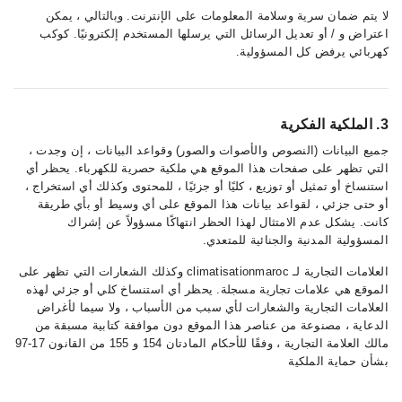
لا يتم ضمان سرية وسلامة المعلومات على الإنترنت. وبالتالي ، يمكن
اعتراض و / أو تعديل الرسائل التي يرسلها المستخدم إلكترونيًا. كوكب
كهربائي يرفض كل المسؤولية.
3. الملكية الفكرية
جميع البيانات (النصوص والأصوات والصور) وقواعد البيانات ، إن وجدت ،
التي تظهر على صفحات هذا الموقع هي ملكية حصرية للكهرباء. يحظر أي
استنساخ أو تمثيل أو توزيع ، كليًا أو جزئيًا ، للمحتوى وكذلك أي استخراج ،
أو حتى جزئي ، لقواعد بيانات هذا الموقع على أي وسيط أو بأي طريقة
كانت. يشكل عدم الامتثال لهذا الحظر انتهاكًا مسؤولاً عن إشراك
المسؤولية المدنية والجنائية للمتعدي.
العلامات التجارية لـ climatisationmaroc وكذلك الشعارات التي تظهر على
الموقع هي علامات تجارية مسجلة. يحظر أي استنساخ كلي أو جزئي لهذه
العلامات التجارية والشعارات لأي سبب من الأسباب ، ولا سيما لأغراض
الدعاية ، مصنوعة من عناصر هذا الموقع دون موافقة كتابية مسبقة من
مالك العلامة التجارية ، وفقًا للأحكام المادتان 154 و 155 من القانون 17-97
بشأن حماية الملكية