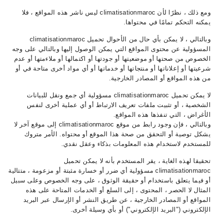
ومع ذلك ، نظرًا لأن climatisationmaroc ليس ناشر هذه المواقع ، فلا
يمكنه التحكم تمامًا في محتواها.
وبالتالي ، لا يمكن بأي حال من الأحوال تحميل climatisationmaroc
المسؤولية عن محتوى المواقع التي يمكن الوصول إليها وبالتالي على وجه
الخصوص من صحتها أو موضعيتها أو جودتها أو اكتمالها أو ملاءمتها أو عدم
شرعيتها أو إعلاناتها أو منتجاتها أو خدماتها أو أي مواد أخرى متاحة في أو
من هذه المواقع أو المصادر الخارجية.
لا يمكن تحميل climatisationmaroc مسؤولية أي جمع ونقل للبيانات
الشخصية ، أو تثبيت ملفات تعريف الارتباط أو أي عملية أخرى لنفس
الأغراض ، التي تنفذها هذه المواقع.
وبالتالي ، فإن وجود رابط من موقع climatisationmaroc إلى موقع آخر لا
يشكل توصية أو التحقق من صحة هذا الموقع أو محتواه. الأمر متروك
للمستخدم لاستخدام هذه المعلومات بذكاء وعقل نقدي.
تحقيقا لهذه الغاية ، يقر المستخدم بأنه لا يمكن تحميل
climatisationmaroc مسؤولية أي ضرر أو خسارة مثبتة أو مزعومة ، متتالية
أو فيما يتعلق باستخدام أو حقيقة الوثوق ، على وجه الخصوص وعلى سبيل
المثال لا الحصر ، المحتوى ، إلى السلع أو الخدمات المتاحة على هذه
المواقع أو المصادر الخارجية ، عن طريق النشر أو الإرسال عبر البريد
الإلكتروني ("البريد الإلكتروني") أو بأي وسيلة أخرى.