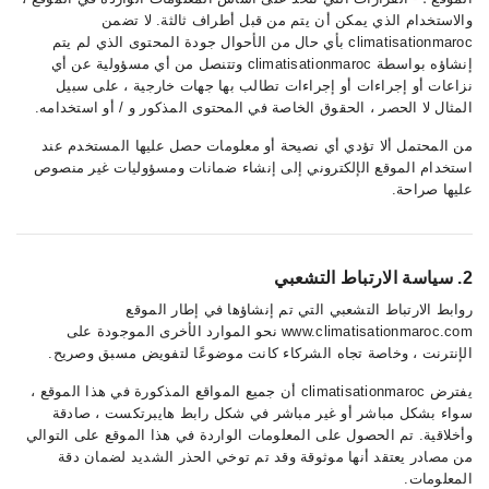
والاستخدام الذي يمكن أن يتم من قبل أطراف ثالثة. لا تضمن
climatisationmaroc بأي حال من الأحوال جودة المحتوى الذي لم يتم
إنشاؤه بواسطة climatisationmaroc وتتنصل من أي مسؤولية عن أي
نزاعات أو إجراءات أو إجراءات تطالب بها جهات خارجية ، على سبيل
المثال لا الحصر ، الحقوق الخاصة في المحتوى المذكور و / أو استخدامه.
من المحتمل ألا تؤدي أي نصيحة أو معلومات حصل عليها المستخدم عند
استخدام الموقع الإلكتروني إلى إنشاء ضمانات ومسؤوليات غير منصوص
عليها صراحة.
2. سياسة الارتباط التشعبي
روابط الارتباط التشعبي التي تم إنشاؤها في إطار الموقع
www.climatisationmaroc.com نحو الموارد الأخرى الموجودة على
الإنترنت ، وخاصة تجاه الشركاء كانت موضوعًا لتفويض مسبق وصريح.
يفترض climatisationmaroc أن جميع المواقع المذكورة في هذا الموقع ،
سواء بشكل مباشر أو غير مباشر في شكل رابط هايبرتكست ، صادقة
وأخلاقية. تم الحصول على المعلومات الواردة في هذا الموقع على التوالي
من مصادر يعتقد أنها موثوقة وقد تم توخي الحذر الشديد لضمان دقة
المعلومات.