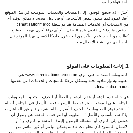
لأحد قواعد المو.
أخيرًا ، قد يخضع الوصول إلى المنتجات والخدمات الموضحة في هذا الموقع
أيضًا لقيود فيما يتعلق ببعض الأشخاص أو في دول معينة. لا يمكن توفير أي
من المنتجات أو الخدمات المقدمة هنا بواسطة climatisationmaroc
لشخص ما إذا كان قانون بلده الأصلي ، أو أي دولة أخرى تهمه ، يحظره.
يُطلب من المستخدم التأكد من أنه مخول قانونًا للاتصال بهذا الموقع في
البلد الذي تم إنشاء الاتصال منه.
1. إتاحة المعلومات على الموقع
المعلومات المقدمة على موقع www.climatisationmaroc.com هي
معلوماتية وإرشادية بحتة وتشكل عرضًا للمنتجات والخدمات التي تقدمها
climatisationmaroc
في حالة عدم الدقة أو عدم الدقة أو الخطأ أو الحذف المتعلق بالمعلومات
المتاحة على الموقع ؛ - عرض خطأ السعر ، فقط الأسعار في المتاجر أصيلة
؛ - عدم توفر المعلومات ؛ - لجميع الأضرار ، المباشرة و / أو غير المباشرة ،
أيا كانت الأسباب والأصل ؛ - الطبيعة أو العواقب ، الناتجة عن وصول أي
شخص إلى الموقع أو استحالة الوصول إليه ؛ - استخدام الموقع و / أو
الائتمان الممنوح لأي معلومات قادمة بشكل مباشر أو غير مباشر من
الموقع ؛ - القرارات التي تتخذ على أساس المعلومات الواردة في الموقع ،