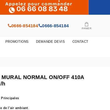
•
0666-854184
0666-854184
•
•
PANIER
PROMOTIONS
DEMANDE DEVIS
CONTACT
•
•
•
 MURAL NORMAL ON/OFF 410A
/h
•
 Principales
e de l’air ambiant
.