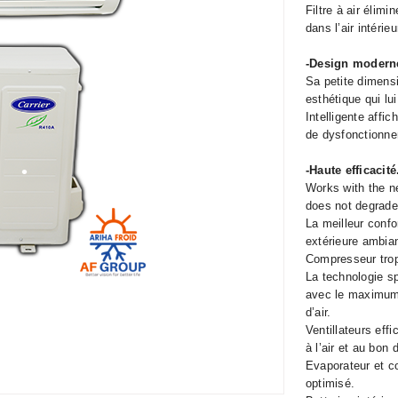
Filtre à air élim
•
•
•
dans l’air intérieu
•
-Design moderne
•
Sa petite dimens
esthétique qui lu
Intelligente affi
de dysfonctionn
-Haute efficacité
•
•
•
Works with the n
does not degrade
La meilleur conf
extérieure ambia
Compresseur tropi
•
La technologie s
avec le maximum d
d’air.
Ventillateurs eff
à l’air et au bon d
Evaporateur et c
•
•
optimisé.