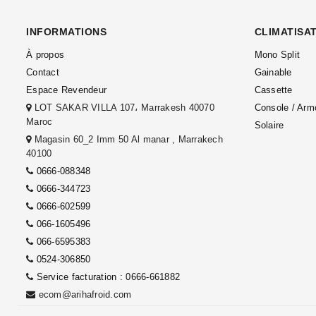
INFORMATIONS
CLIMATISA
À propos
Mono Split
Contact
Gainable
Espace Revendeur
Cassette
LOT SAKAR VILLA 107، Marrakesh 40070
Console / Arm
Maroc
Solaire
Magasin 60_2 Imm 50 Al manar , Marrakech
40100
0666-088348
0666-344723
0666-602599
066-1605496
066-6595383
0524-306850
Service facturation : 0666-661882
ecom@arihafroid.com