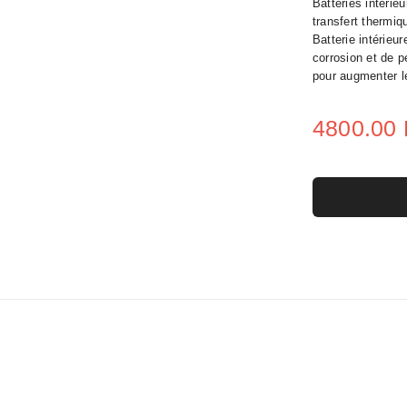
Batteries intérie
transfert thermiq
Batterie intérieu
corrosion et de 
•
pour augmenter l
•
•
4800.00
•