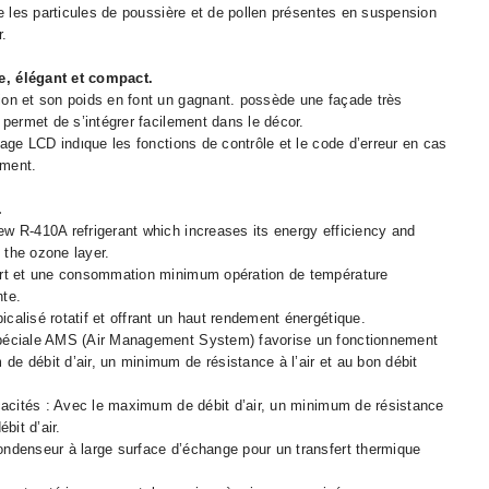
ine les particules de poussière et de pollen présentes en suspension
r.
•
, élégant et compact.
ion et son poids en font un gagnant. possède une façade très
i permet de s’intégrer facilement dans le décor.
chage LCD indique les fonctions de contrôle et le code d’erreur en cas
•
ement.
•
•
.
ew R-410A refrigerant which increases its energy efficiency and
 the ozone layer.
•
ort et une consommation minimum opération de température
nte.
•
calisé rotatif et offrant un haut rendement énergétique.
•
•
péciale AMS (Air Management System) favorise un fonctionnement
e débit d’air, un minimum de résistance à l’air et au bon débit
•
icacités : Avec le maximum de débit d’air, un minimum de résistance
ébit d’air.
ondenseur à large surface d’échange pour un transfert thermique