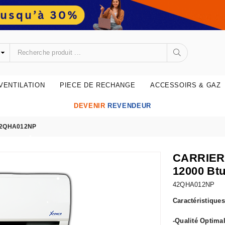
•
•
VENTILATION
PIECE DE RECHANGE
ACCESSOIRS & GAZ
DEVENIR
REVENDEUR
•
42QHA012NP
CARRIER
12000 Btu
42QHA012NP
Caractéristiques
•
-Qualité Optimal
•