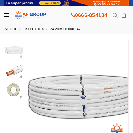
0666-854184
ACCUEIL
|
KIT DUO 3/8_3/4 20M CUIV0047