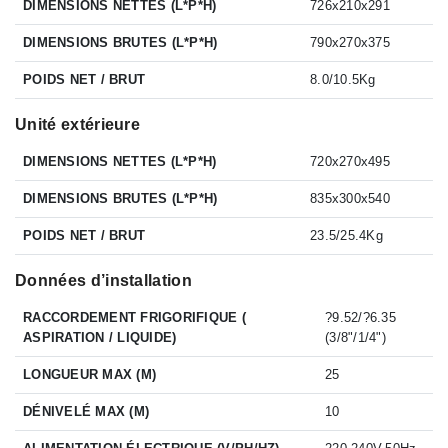
DIMENSIONS NETTES (L*P*H)
726x210x291
DIMENSIONS BRUTES (L*P*H)
790x270x375
POIDS NET / BRUT
8.0/10.5Kg
Unité extérieure
DIMENSIONS NETTES (L*P*H)
720x270x495
DIMENSIONS BRUTES (L*P*H)
835x300x540
POIDS NET / BRUT
23.5/25.4Kg
Données d’installation
RACCORDEMENT FRIGORIFIQUE (
?9.52/?6.35
ASPIRATION / LIQUIDE)
(3/8"/1/4")
LONGUEUR MAX (M)
25
DÉNIVELÉ MAX (M)
10