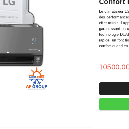
Confort I
Le climatiseur LG
des performances
effet miroir, il a
garantissant un c
technologie DUAL
rapide, un fonct
confort quotidien
•
10500.0
•
•