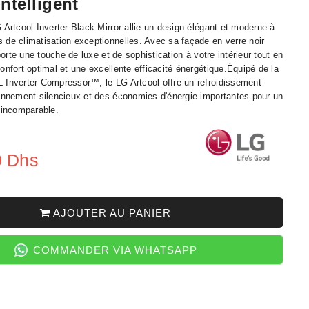
ntelligent
•
•
 Artcool Inverter Black Mirror allie un design élégant et moderne à
 de climatisation exceptionnelles. Avec sa façade en verre noir
pporte une touche de luxe et de sophistication à votre intérieur tout en
onfort optimal et une excellente efficacité énergétique.Équipé de la
 Inverter Compressor™, le LG Artcool offre un refroidissement
•
ionnement silencieux et des économies d'énergie importantes pour un
 incomparable.
•
0 Dhs
•
•
•
AJOUTER AU PANIER
•
•
COMMANDER VIA WHATSAPP
•
•