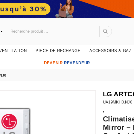
•
•
•
VENTILATION
PIECE DE RECHANGE
ACCESSOIRS & GAZ
•
DEVENIR
REVENDEUR
NJ0
LG ARTC
UA19MKH0.NJ0
•
Climatis
•
Mirror –