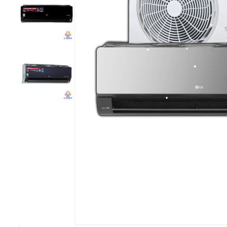
•
•
•
•
•
•
•
•