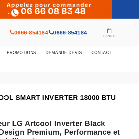
0666-854184
0666-854184
PANIER
•
PROMOTIONS
DEMANDE DEVIS
CONTACT
OOL SMART INVERTER 18000 BTU
•
•
eur LG Artcool Inverter Black
 Design Premium, Performance et