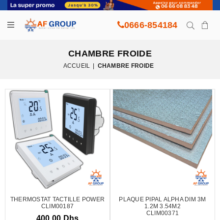
0666-854184
CHAMBRE FROIDE
ACCUEIL
|
CHAMBRE FROIDE
THERMOSTAT TACTILLE POWER
PLAQUE PIPAL ALPHA DIM 3M
CLIM00187
1.2M 3.54M2
CLIM00371
400.00 Dhs