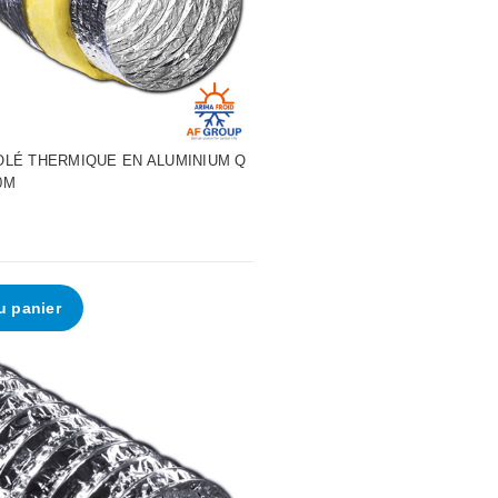
•
•
•
OLÉ THERMIQUE EN ALUMINIUM Q
0M
•
•
u panier