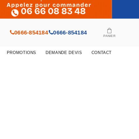
•
•
•
•
0666-854184
0666-854184
•
•
PANIER
•
PROMOTIONS
DEMANDE DEVIS
CONTACT
•