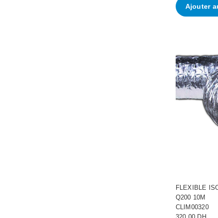
Ajouter a
FLEXIBLE I
Q200 10M
CLIM00320
320.00 DH