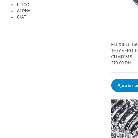
•
FITCO
ALPHA
CIAT
•
•
FLEXIBLE IS
160 ARFRO 1
CLIM00319
270.00 DH
•
Ajouter a
•